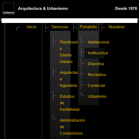
Inicio
Servicios
Portafolio
Nosotros
Planificación
Habitacional
y
Institucional
Diseño
Urbano
Deportiva
Arquitectura
Recreativa
e
Ingeniería
Comercial
Estudios
Urbanismo
de
Factibilidad
Administración
de
Condominios